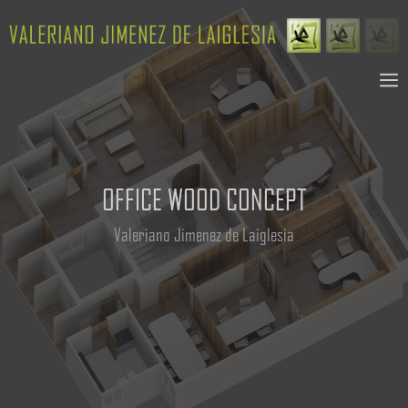
Saltar
al
contenido
M
OFFICE WOOD CONCEPT
Valeriano Jimenez de Laiglesia